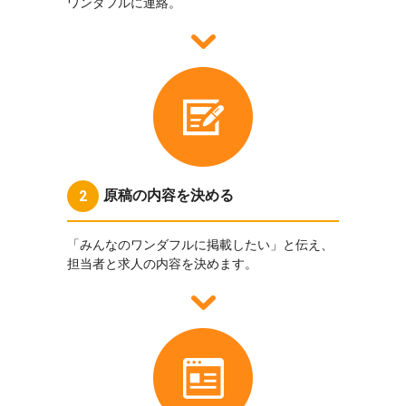
ワンダフルに連絡。
原稿の内容を決める
「みんなのワンダフルに掲載したい」と伝え、
担当者と求人の内容を決めます。