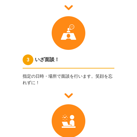
いざ面談！
指定の日時・場所で面談を行います。笑顔を忘
れずに！