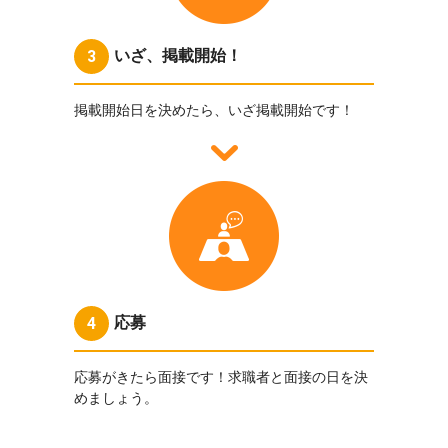
いざ、掲載開始！
掲載開始日を決めたら、いざ掲載開始です！
応募
応募がきたら面接です！求職者と面接の日を決
めましょう。