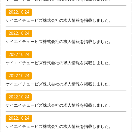
2022.10.24
ケイエイチュービズ株式会社の求人情報を掲載しました。
2022.10.24
ケイエイチュービズ株式会社の求人情報を掲載しました。
2022.10.24
ケイエイチュービズ株式会社の求人情報を掲載しました。
2022.10.24
ケイエイチュービズ株式会社の求人情報を掲載しました。
2022.10.24
ケイエイチュービズ株式会社の求人情報を掲載しました。
2022.10.24
ケイエイチュービズ株式会社の求人情報を掲載しました。