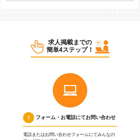
求人掲載までの
簡単4ステップ！
フォーム・お電話にて
お問い合わせ
電話またはお問い合わせフォームにてみんなの