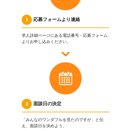
応募フォームより連絡
求人詳細ページにある電話番号・応募フォーム
よりお申し込みください。
面談日の決定
「みんなのワンダフルを見たのですが」と伝
え、面談日を決めよう。